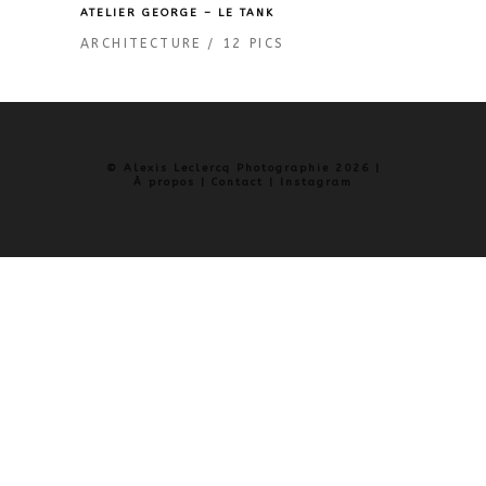
ATELIER GEORGE – LE TANK
ARCHITECTURE
12 PICS
© Alexis Leclercq Photographie 2026 |
À propos
|
Contact
|
Instagram