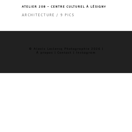
ATELIER 208 – CENTRE CULTUREL À LÉSIGNY
ARCHITECTURE
9 PICS
© Alexis Leclercq Photographie 2026 |
À propos
|
Contact
|
Instagram